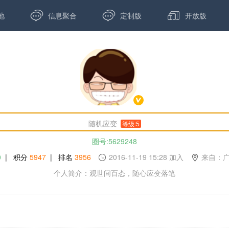



地
信息聚合
定制版
开放版
随机应变
等级:5
圈号:5629248
0
| 积分
5947
| 排名
3956
2016-11-19 15:28 加入
来自：广
个人简介：观世间百态，随心应变落笔