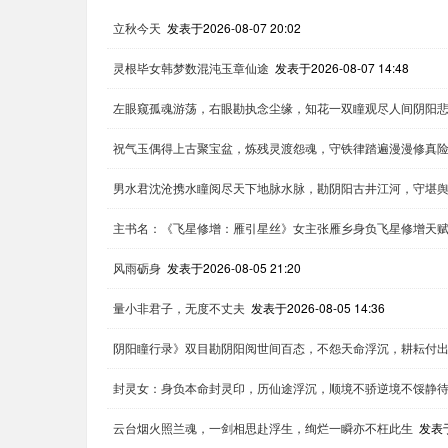
立秋今天
发表于2026-08-07 20:02
灵根毕女韩梦数混沌玉章仙途
发表于2026-08-07 14:48
左眼窥孤魂游荡，右眼勘执念尘缘，知花一双瞳观尽人间阴阳
祝气玉偶得上古聚宝盆，炼残灵渡怨魂，守铁律踏遍漫漫修真
男水君沈沧携水瞳阅尽天下地脉水脉，勘阴阳古井江河，守堪
主书名：《飞星修增：雁引星丝》女主张雁乡身负飞星修增天
风雨砺身
发表于2026-08-05 21:20
量小非君子，无度不丈夫
发表于2026-08-05 14:36
阴阳瞳行录》双目勘阴阳阅世间百态，不怨天命浮沉，耕耘付
封灵女：身负本命封灵印，历仙途浮沉，顺境不骄逆境不馁静
云台烟火照兰魂，一剑相思赴浮生，绚烂一瞬亦不枉此生
发表于2