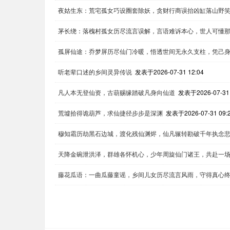
夜姑生东：荒宅孤女巧设圈套除妖，贪财行商误抬凶缸落山野
茅长绕：落槐村孤女历尽流言误解，言语难诉本心，世人可懂
孤屏仙途：乔梦屏历尽仙门冷暖，悟透世间无永久支柱，凭己
听老辈口述的乡间灵异传说
发表于2026-07-31 12:04
凡人本无登仙资，古葫赐缘踏破凡身向仙道
发表于2026-07-31 
荒墟拾得诡葫芦，求仙捷径步步是深渊
发表于2026-07-31 09:
穆知霜历劫黑石边城，渡化残仙渊烬，仙凡辗转勘破千年执念
天降金碗泄洪泽，群雄各怀机心，少年周旋仙门诸王，共赴一
藤花瓜语：一曲瓜藤童谣，乡间儿女历尽流言风雨，守得真心