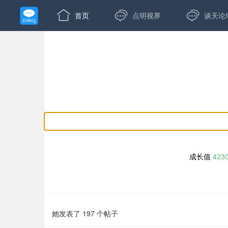



首页
点明视界
谈天论
成长值
423
她发表了 197 个帖子