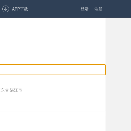

APP下载
登录
注册
东省 湛江市