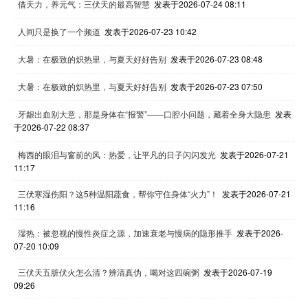
借天力，养元气：三伏天的最高智慧
发表于2026-07-24 08:11
人间只是换了一个频道
发表于2026-07-23 10:42
大暑：在极致的炽热里，与夏天好好告别
发表于2026-07-23 08:48
大暑：在极致的炽热里，与夏天好好告别
发表于2026-07-23 07:50
牙龈出血别大意，那是身体在“报警”——口腔小问题，藏着全身大隐患
发表
于2026-07-22 08:37
梅西的眼泪与窗前的风：热爱，让平凡的日子闪闪发光
发表于2026-07-21
11:17
三伏寒湿伤阳？这5种温阳蔬食，帮你守住身体“火力”！
发表于2026-07-21
11:16
湿热：被忽视的慢性炎症之源，加速衰老与慢病的隐形推手
发表于2026-
07-20 10:09
三伏天五脏伏火怎么清？辨清真伪，喝对这四碗粥
发表于2026-07-19
09:26