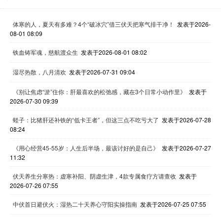
体寒的人，夏天有多难？4个“破冰穴”借三伏天把寒气排干净！
发表于2026-
08-01 08:09
铁血铸军魂，慈航渡众生
发表于2026-08-01 08:02
湿尽热散，八月清欢
发表于2026-07-31 09:04
《别让焦虑“淤”住你：肝最喜欢的松弛感，藏在3个日常小动作里》
发表于
2026-07-30 09:39
蛏子：比猪肝还补铁的“低卡王者”，但这三点不吃亏大了
发表于2026-07-28
08:24
《用心经营45-55岁：人生后半场，最该讨好的是自己》
发表于2026-07-27
11:32
伏天养生分寒热：虚寒补阳、阴虚生津，4款专属食疗方请查收
发表于
2026-07-26 07:55
中伏首日避伏火：湿热二十天养心守阳实操指南
发表于2026-07-25 07:55