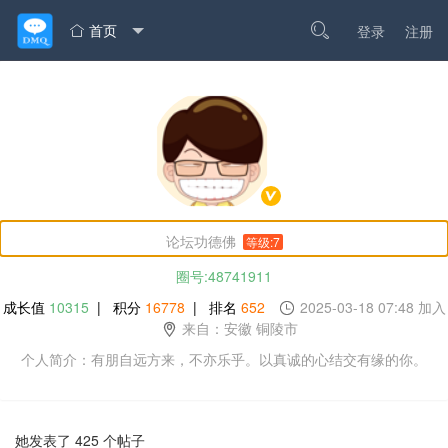
首页

登录
注册

论坛功德佛
等级:7
圈号:48741911
成长值
10315
| 积分
16778
| 排名
652
2025-03-18 07:48 加入
来自：安徽 铜陵市
个人简介：有朋自远方来，不亦乐乎。以真诚的心结交有缘的你。
她发表了 425 个帖子