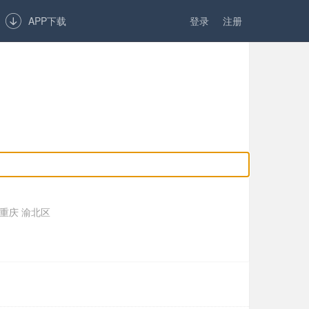

APP下载
登录
注册
重庆 渝北区