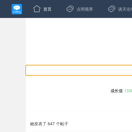



首页
点明视界
谈天论
成长值
133
她发表了 647 个帖子