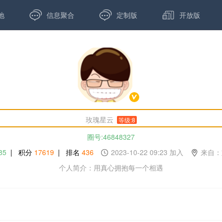



地
信息聚合
定制版
开放版
玫瑰星云
等级:8
圈号:46848327
85
| 积分
17619
| 排名
436
2023-10-22 09:23 加入
来自：
个人简介：用真心拥抱每一个相遇