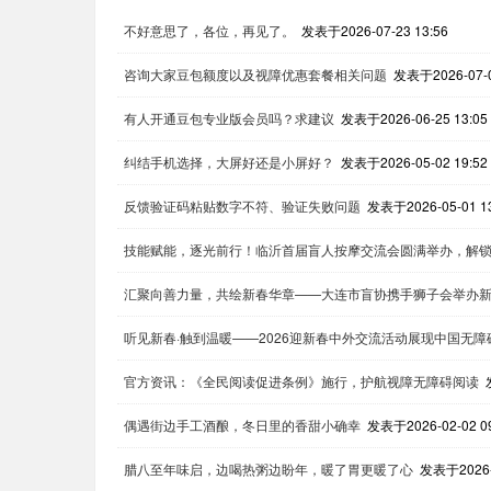
不好意思了，各位，再见了。
发表于2026-07-23 13:56
咨询大家豆包额度以及视障优惠套餐相关问题
发表于2026-07-0
有人开通豆包专业版会员吗？求建议
发表于2026-06-25 13:05
纠结手机选择，大屏好还是小屏好？
发表于2026-05-02 19:52
反馈验证码粘贴数字不符、验证失败问题
发表于2026-05-01 13
技能赋能，逐光前行！临沂首届盲人按摩交流会圆满举办，解
汇聚向善力量，共绘新春华章——大连市盲协携手狮子会举办
听见新春·触到温暖——2026迎新春中外交流活动展现中国无
官方资讯：《全民阅读促进条例》施行，护航视障无障碍阅读
偶遇街边手工酒酿，冬日里的香甜小确幸
发表于2026-02-02 09
腊八至年味启，边喝热粥边盼年，暖了胃更暖了心
发表于2026-0