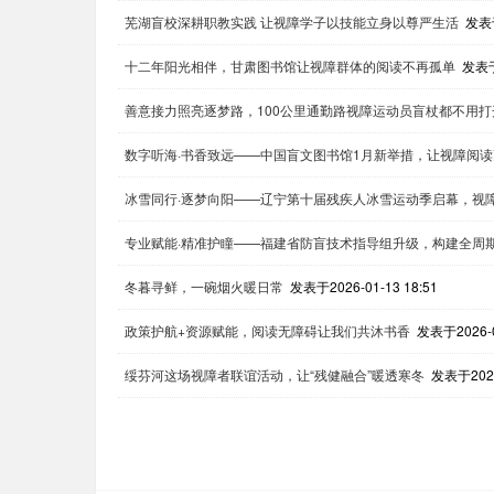
芜湖盲校深耕职教实践 让视障学子以技能立身以尊严生活
发表于
十二年阳光相伴，甘肃图书馆让视障群体的阅读不再孤单
发表于2
善意接力照亮逐梦路，100公里通勤路视障运动员盲杖都不用打
数字听海·书香致远——中国盲文图书馆1月新举措，让视障阅
冰雪同行·逐梦向阳——辽宁第十届残疾人冰雪运动季启幕，视
专业赋能·精准护瞳——福建省防盲技术指导组升级，构建全周
冬暮寻鲜，一碗烟火暖日常
发表于2026-01-13 18:51
政策护航+资源赋能，阅读无障碍让我们共沐书香
发表于2026-0
绥芬河这场视障者联谊活动，让“残健融合”暖透寒冬
发表于2026-