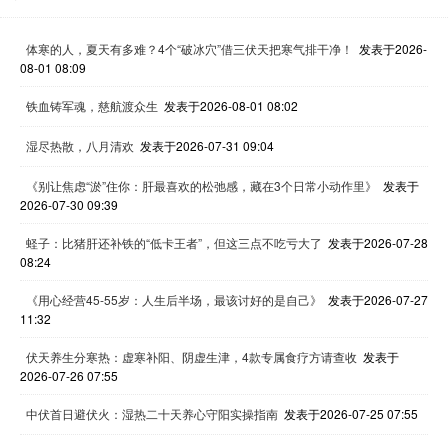
体寒的人，夏天有多难？4个“破冰穴”借三伏天把寒气排干净！
发表于2026-
08-01 08:09
铁血铸军魂，慈航渡众生
发表于2026-08-01 08:02
湿尽热散，八月清欢
发表于2026-07-31 09:04
《别让焦虑“淤”住你：肝最喜欢的松弛感，藏在3个日常小动作里》
发表于
2026-07-30 09:39
蛏子：比猪肝还补铁的“低卡王者”，但这三点不吃亏大了
发表于2026-07-28
08:24
《用心经营45-55岁：人生后半场，最该讨好的是自己》
发表于2026-07-27
11:32
伏天养生分寒热：虚寒补阳、阴虚生津，4款专属食疗方请查收
发表于
2026-07-26 07:55
中伏首日避伏火：湿热二十天养心守阳实操指南
发表于2026-07-25 07:55