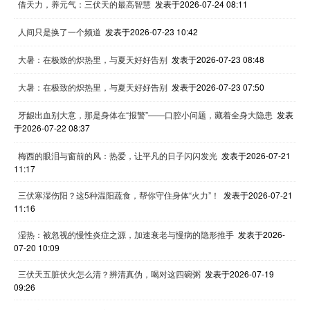
借天力，养元气：三伏天的最高智慧
发表于2026-07-24 08:11
人间只是换了一个频道
发表于2026-07-23 10:42
大暑：在极致的炽热里，与夏天好好告别
发表于2026-07-23 08:48
大暑：在极致的炽热里，与夏天好好告别
发表于2026-07-23 07:50
牙龈出血别大意，那是身体在“报警”——口腔小问题，藏着全身大隐患
发表
于2026-07-22 08:37
梅西的眼泪与窗前的风：热爱，让平凡的日子闪闪发光
发表于2026-07-21
11:17
三伏寒湿伤阳？这5种温阳蔬食，帮你守住身体“火力”！
发表于2026-07-21
11:16
湿热：被忽视的慢性炎症之源，加速衰老与慢病的隐形推手
发表于2026-
07-20 10:09
三伏天五脏伏火怎么清？辨清真伪，喝对这四碗粥
发表于2026-07-19
09:26