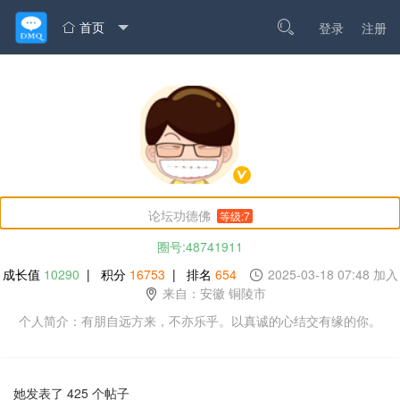
首页

登录
注册

论坛功德佛
等级:7
圈号:48741911
成长值
10290
| 积分
16753
| 排名
654
2025-03-18 07:48 加入
来自：安徽 铜陵市
个人简介：有朋自远方来，不亦乐乎。以真诚的心结交有缘的你。
她发表了 425 个帖子