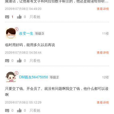
频通话，让他看有文字和阿拉伯数字标注的，他还是能读给你听
的，唯独就是你问他，个人敏感信息如身份证电话号码等，你别想
2026年07月08日 04:49:20
查看详情
他会告诉你。听懂了没
1
0
只看她
改变一生
11楼
等级:3
临时用好码，能用多久以后再说
2026年07月08日 04:56:44
查看详情
0
0
只看他
DM圈友56475050
12楼
等级:2
只要交了钱。开会员了。就没有问题啊我交了钱，他什么都可以读
啊
2026年07月08日 05:12:29
查看详情
0
0
只看她