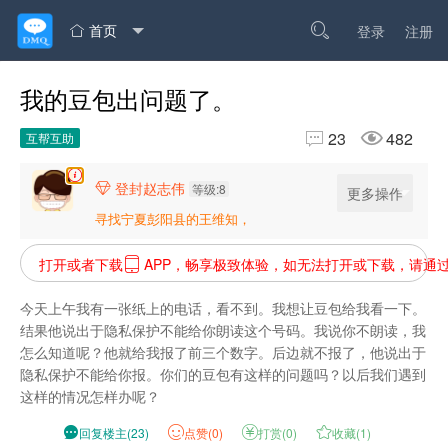
首页

登录
注册

我的豆包出问题了。


23
482
互帮互助
登封赵志伟

等级:8
更多操作
寻找宁夏彭阳县的王维知，
打开或者下载
APP，畅享极致体验，如无法打开或下载，请通

今天上午我有一张纸上的电话，看不到。我想让豆包给我看一下。
结果他说出于隐私保护不能给你朗读这个号码。我说你不朗读，我
怎么知道呢？他就给我报了前三个数字。后边就不报了，他说出于
隐私保护不能给你报。你们的豆包有这样的问题吗？以后我们遇到
这样的情况怎样办呢？

回复楼主
(
23
)
点
赞(
0
)

打赏(
0
)

收藏(
1
)