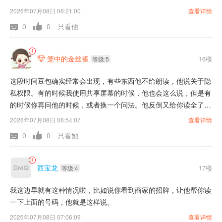
2026年07月08日 06:21:00
查看详情
0
0
只看他
笼中的金丝雀
16楼

等级:5
这段时间豆包确实经常会出现，有些东西他不给朗读，他说关于隐
私权限。有的时候我使用共享屏幕的时候，他也会这么说，但是有
的时候你再问他的时候，或者换一个问法。他反倒又给你读全了。
不知道这到底是怎么回事？还有现在豆包我觉得就是不如以前好用
2026年07月08日 06:54:07
查看详情
了。他回答问题老串台。如果用共享屏幕让他帮忙看完上一个东
0
0
只看她
西，再看下一个。你问他的时候，有的时候他就给读串台。
西宝龙
17楼
等级:4
我这边早就有这种情况啦，比如说你看到商家的招牌，让他帮你读
一下上面的号码，他就是这样说。
2026年07月08日 07:06:09
查看详情