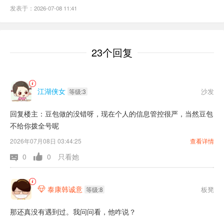
发表于：2026-07-08 11:41
23个回复
江湖侠女
沙发
等级:3
回复楼主：豆包做的没错呀，现在个人的信息管控很严，当然豆包
不给你拨全号呢
2026年07月08日 03:44:25
查看详情
0
0
只看她
泰康韩诚意
板凳

等级:8
那还真没有遇到过。我问问看，他咋说？