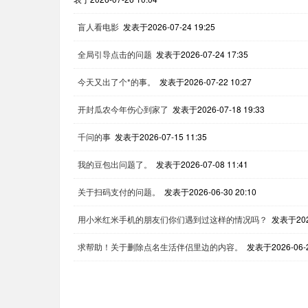
盲人看电影
发表于2026-07-24 19:25
全局引导点击的问题
发表于2026-07-24 17:35
今天又出了个*的事。
发表于2026-07-22 10:27
开封瓜农今年伤心到家了
发表于2026-07-18 19:33
千问的事
发表于2026-07-15 11:35
我的豆包出问题了。
发表于2026-07-08 11:41
关于扫码支付的问题。
发表于2026-06-30 20:10
用小米红米手机的朋友们你们遇到过这样的情况吗？
发表于2026
求帮助！关于删除点名生活伴侣里边的内容。
发表于2026-06-2