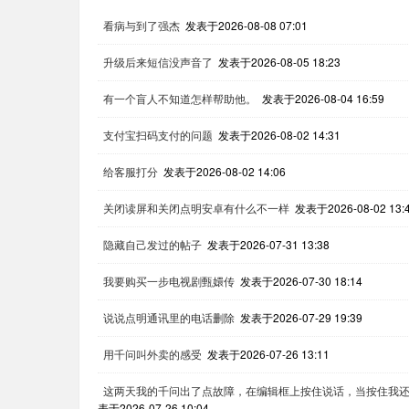
看病与到了强杰
发表于2026-08-08 07:01
升级后来短信没声音了
发表于2026-08-05 18:23
有一个盲人不知道怎样帮助他。
发表于2026-08-04 16:59
支付宝扫码支付的问题
发表于2026-08-02 14:31
给客服打分
发表于2026-08-02 14:06
关闭读屏和关闭点明安卓有什么不一样
发表于2026-08-02 13:
隐藏自己发过的帖子
发表于2026-07-31 13:38
我要购买一步电视剧甄嬛传
发表于2026-07-30 18:14
说说点明通讯里的电话删除
发表于2026-07-29 19:39
用千问叫外卖的感受
发表于2026-07-26 13:11
这两天我的千问出了点故障，在编辑框上按住说话，当按住我
表于2026-07-26 10:04