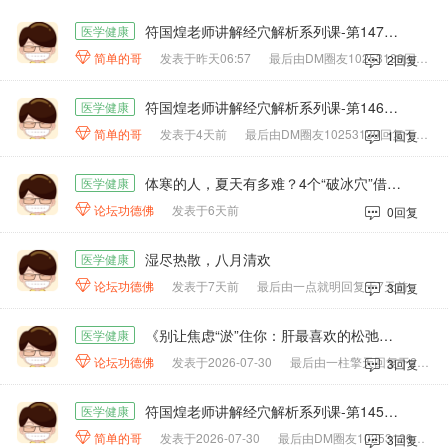
符国煌老师讲解经穴解析系列课-第147课、奇穴之扭伤、腰痛、落枕
医学健康

简单的哥
发表于昨天06:57
最后由DM圈友10253139回复于2小时前
2回复
符国煌老师讲解经穴解析系列课-第146课、奇穴之八邪、四缝、十宣
医学健康

简单的哥
发表于4天前
最后由DM圈友10253139回复于3天前
1回复
体寒的人，夏天有多难？4个“破冰穴”借三伏天把寒气排干净！
医学健康

论坛功德佛
发表于6天前
0回复
湿尽热散，八月清欢
医学健康

论坛功德佛
发表于7天前
最后由一点就明回复于7天前
3回复
《别让焦虑“淤”住你：肝最喜欢的松弛感，藏在3个日常小动作里》
医学健康

论坛功德佛
发表于2026-07-30
最后由一柱擎天回复于2026-07-30
3回复
符国煌老师讲解经穴解析系列课-第145课、奇穴之夹脊、消渴、腰眼
医学健康

简单的哥
发表于2026-07-30
最后由DM圈友10253139回复于7天前
3回复