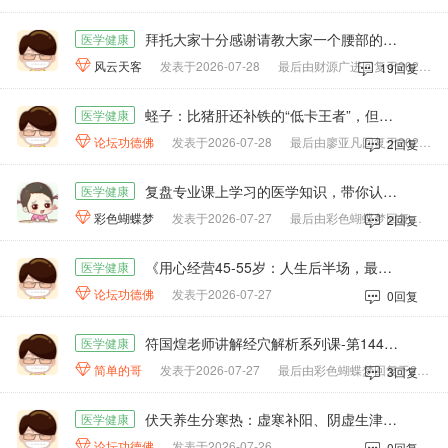
拜托大家十分感谢请教大家一个腰部的问题。
医学健康

风云天客
发表于2026-07-28
最后由财源广进回复于2026-07-29
19回复
蛏子：比猪肝还补铁的“低卡王者”，但这三点不吃亏大了
医学健康

论坛功德佛
发表于2026-07-28
最后由廖亚凡回复于2026-07-28
2回复
复盘专业课上学习的医学知识，带你认识心力衰竭
医学健康

彩色蝴蝶梦
发表于2026-07-27
最后由彩色蝴蝶梦回复于2026-07-28
2回复
《用心经营45-55岁：人生后半场，最该讨好的是自己》
医学健康

论坛功德佛
发表于2026-07-27
0回复
符国煌老师讲解经穴解析系列课-第144课、奇穴之颈百劳、定喘、子宫穴
医学健康

简单的哥
发表于2026-07-27
最后由彩色蝴蝶梦回复于2026-07-28
3回复
伏天养生分寒热：虚寒补阳、阴虚生津，4款专属食疗方请查收
医学健康

论坛功德佛
发表于2026-07-26
0回复