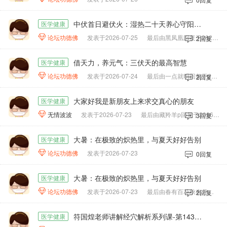
中伏首日避伏火：湿热二十天养心守阳实操指南
医学健康

论坛功德佛
发表于2026-07-25
最后由黑凤凰回复于2026-07-26
2回复
借天力，养元气：三伏天的最高智慧
医学健康

论坛功德佛
发表于2026-07-24
最后由一点就明回复于2026-07-24
2回复
大家好我是新朋友上来求交真心的朋友
医学健康

无情波波
发表于2026-07-23
最后由藏羚羊р回复于2026-07-23
3回复
大暑：在极致的炽热里，与夏天好好告别
医学健康

论坛功德佛
发表于2026-07-23
0回复
大暑：在极致的炽热里，与夏天好好告别
医学健康

论坛功德佛
发表于2026-07-23
最后由春有百花秋有月回复于2026-07-23
2回复
符国煌老师讲解经穴解析系列课-第143课、奇穴之耳尖、球后、上迎香
医学健康