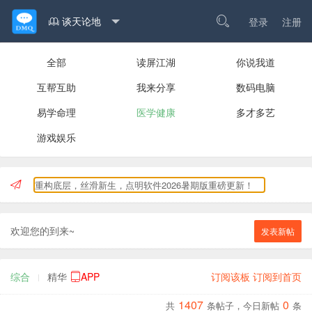
谈天论地

登录
注册

全部
读屏江湖
你说我道
互帮互助
我来分享
数码电脑
易学命理
医学健康
多才多艺
游戏娱乐
重构底层，丝滑新生，点明软件2026暑期版重磅更新！
欢迎您的到来~
发表新帖
综合
精华
APP
订阅该板
订阅到首页

1407
0
共
条
帖子
，今日
新帖
条