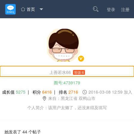
首页

登录
注册

上善若水66
等级:6
圈号:4739179
成长值
5275
| 积分
6416
| 排名
2716
2016-03-08 12:59 加入
来自：黑龙江省 双鸭山市
个人简介：该用户太懒了，还没来得及填写
她发表了 44 个帖子