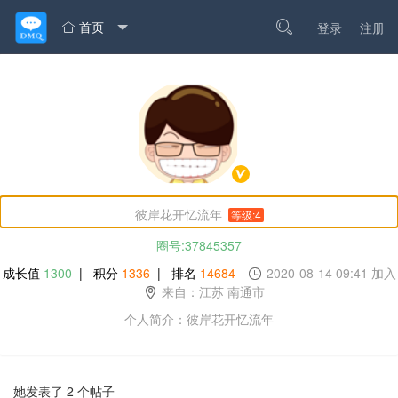
首页

登录
注册

彼岸花开忆流年
等级:4
圈号:37845357
成长值
1300
| 积分
1336
| 排名
14684
2020-08-14 09:41 加入
来自：江苏 南通市
个人简介：彼岸花开忆流年
她发表了 2 个帖子