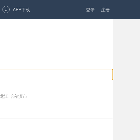

APP下载
登录
注册
龙江 哈尔滨市