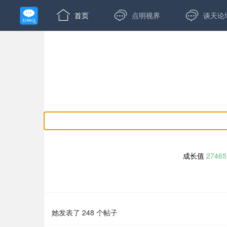



首页
点明视界
谈天论
成长值
27465
她发表了 248 个帖子