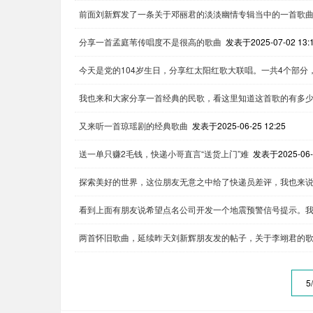
前面刘新辉发了一条关于邓丽君的淡淡幽情专辑当中的一首歌
分享一首孟庭苇传唱度不是很高的歌曲
发表于2025-07-02 13:
今天是党的104岁生日，分享红太阳红歌大联唱。一共4个部分
我也来和大家分享一首经典的民歌，看这里知道这首歌的有多
又来听一首琼瑶剧的经典歌曲
发表于2025-06-25 12:25
送一单只赚2毛钱，快递小哥直言“送货上门”难
发表于2025-06-2
探索美好的世界，这位朋友无意之中给了快递员差评，我也来
看到上面有朋友说希望点名公司开发一个地震预警信号提示。
两首怀旧歌曲，延续昨天刘新辉朋友发的帖子，关于李翊君的
5