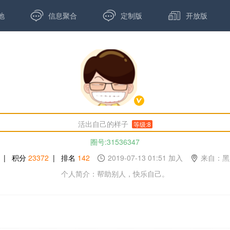



地
信息聚合
定制版
开放版
活出自己的样子
等级:8
圈号:31536347
| 积分
23372
| 排名
142
2019-07-13 01:51 加入
来自：黑
个人简介：帮助别人，快乐自己。