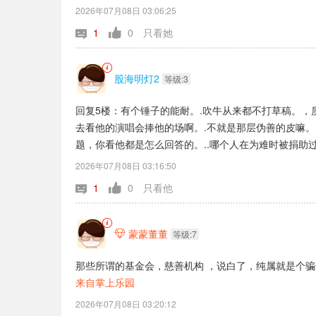
2026年07月08日 03:06:25
1
0
只看她
股海明灯2
等级:3
回复5楼：有个锤子的能耐。.吹牛从来都不打草稿。
去看他的演唱会捧他的场啊。.不就是那层伪善的皮嘛。
题，你看他都是怎么回答的。..哪个人在为难时被捐助过
啊。...哪个医院缺你那三瓜两枣的？.呵呵.就是撒谎
2026年07月08日 03:16:50
1
0
只看他
蒙蒙董董

等级:7
那些所谓的基金会，慈善机构 ，说白了，纯属就是个
来自掌上乐园
2026年07月08日 03:20:12