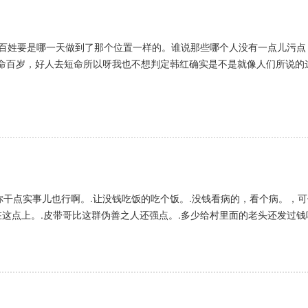
老百姓要是哪一天做到了那个位置一样的。谁说那些哪个人没有一点儿污
命百岁，好人去短命所以呀我也不想判定韩红确实是不是就像人们所说的
.你干点实事儿也行啊。.让没钱吃饭的吃个饭。.没钱看病的，看个病。，
在这点上。.皮带哥比这群伪善之人还强点。.多少给村里面的老头还发过钱