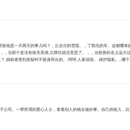
，质疑他是一天两天的事儿吗？，丘吉尔的雪茄。，丁凯伦的车。这都哪来
，，当那个是没有啥关系滴.立牌坊就没意思了。，，当慈善的名义远大
？.捐助者受到质疑时不挺身而出的。.呵呵.人家说啦。.保护隐私。..
咱有点技术含量好吧。.至于老兄认为他的地址.我觉得肯定是西藏的。.你懂
骗子公司。一帮所谓的爱心人士，拿着别人的钱去做好事。自己的收入，