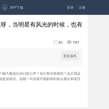

APP下载
登录
注册
以呀，当明星有风光的时候，也有


51
747
更多操作
？能不能说出你们的心声？你们有没有刷到？反正我这
就是说错话。说错一句话就可能影响到各位观众和老百