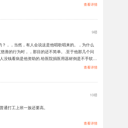
查看详情
9楼
的？，，当然，有人会说这是他唱歌唱来的。，为什么
过慈善的行为时，，那目的还不简单。.至于他那几个问
哪个人没钱看病是他资助的.给医院捐医用器材倒是不手软
的.否则他今日的所作所为不成立。
查看详情
10楼
比普通打工上班一族还要高。
查看详情