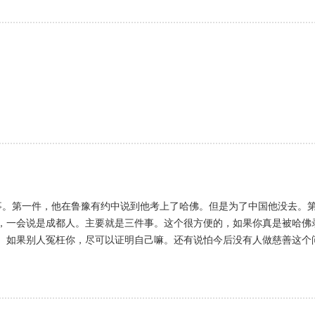
事。第一件，他在鲁豫有约中说到他考上了哈佛。但是为了中国他没去。第
，一会说是成都人。主要就是三件事。这个很方便的，如果你真是被哈佛
。如果别人冤枉你，尽可以证明自己嘛。还有说怕今后没有人做慈善这个
。还不肯起来。你放心好了，在中国少了任何人。人们照样生活。1976
家还是一样的生活。日子反而越来越好。韩大胖子再有能耐。总不会高过