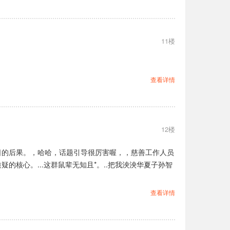
11楼
查看详情
12楼
今日的后果。，哈哈，话题引导很厉害喔，，慈善工作人员
核心。...这群鼠辈无知且*。..把我泱泱华夏子孙智
查看详情