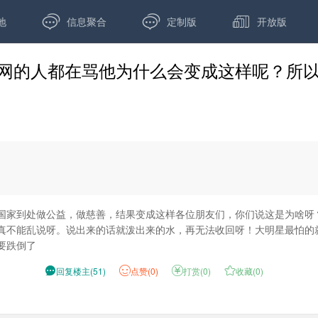



地
信息聚合
定制版
开放版
网的人都在骂他为什么会变成这样呢？所
国家到处做公益，做慈善，结果变成这样各位朋友们，你们说这是为啥呀
真不能乱说呀。说出来的话就泼出来的水，再无法收回呀！大明星最怕的
要跌倒了

回复楼主
(
51
)
点
赞(
0
)

打赏(
0
)

收藏(
0
)