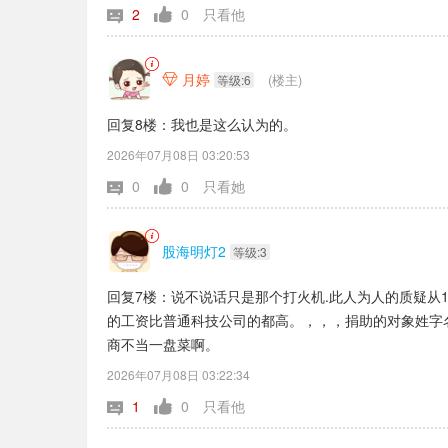
2
0
只看他
月婷
(楼主)

等级:6
回复8楼：我也是这么认为的。
2026年07月08日 03:20:53
0
0
只看她
股海明灯2
等级:3
回复7楼：说不说话只是那个打火机.此人为人的质疑从
的工资比普通科技公司的都高。，，，捐助的对象姓字名谁
商不当一盘菜啊。
2026年07月08日 03:22:34
1
0
只看他