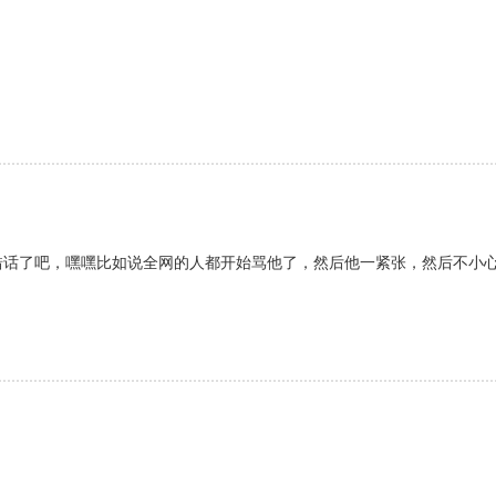
错话了吧，嘿嘿比如说全网的人都开始骂他了，然后他一紧张，然后不小心