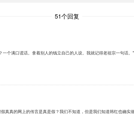
51个回复
？一个满口谎话。拿着别人的钱立自己的人设。我就记得老祖宗一句话。
假假真真的网上的传言是真是假？我们不知道，但是我们知道韩红也确实