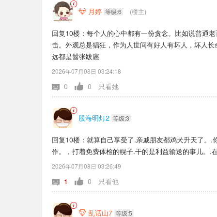
月婷
(楼主)

等级:6
回复10楼：每个人的心中都有一份贪念。比如说普通
击。外观总是猖狂，作为人世间有好人有坏人，坏人长
远都是嚣张跋扈
2026年07月08日 03:24:18
0
0
只看她
股海明灯2
等级:3
回复10楼：就算自己享受了.亲戚朋友都鸡犬升天了。
作。，打着免费体检的幌子.干的是利益输送的事儿。.
2026年07月08日 03:26:49
1
0
只看他
乱话山7

等级:5