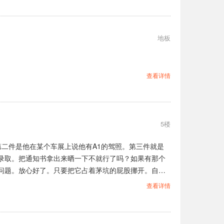
地板
查看详情
5楼
二件是他在某个车展上说他有A1的驾照。第三件就是
录取。把通知书拿出来晒一下不就行了吗？如果有那个
问题。放心好了。只要把它占着茅坑的屁股挪开。自然
年9月9日。咱们伟大的领袖事实。当时全国人民哭的是
查看详情
伟大领袖。