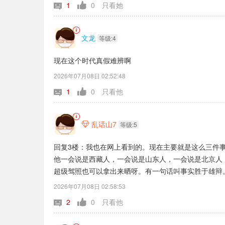
1
0
只看她
文龙
等级:4
现在这个时代真假难辨啊
2026年07月08日 02:52:48
1
0
只看他
乱话山7

等级:5
回复3楼：我也在网上看到的。现在主要就是这么三件
他一会说是西藏人，一会说是山东人，一会说是北京人
超级驾照也可以拿出来晒呀。有一句话叫事实胜于雄辩
会有人顶上。中国好多事就是你把茅坑占了，你还不拉屎
2026年07月08日 02:58:53
昏天黑地。好像天要塌下来一样。这么多年过去了。大
2
0
只看他