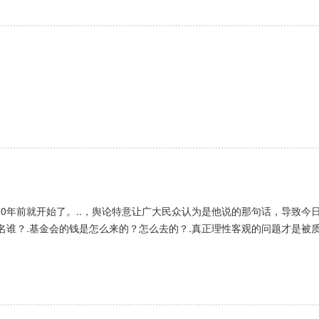
10年前就开始了。..，舆论特意让广大民众认为是他说的那句话，导致
？.基金会的钱是怎么来的？怎么去的？.真正理性客观的问题才是被质疑的