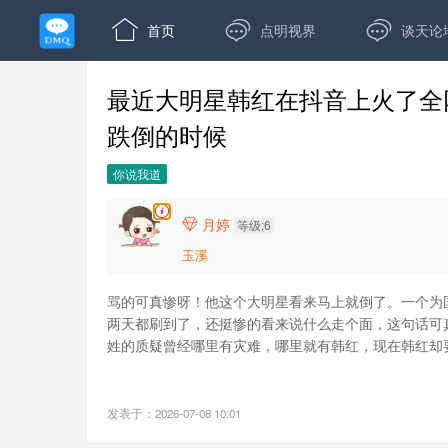



首页
点明视界
谈天论
最近大明星韩红在抖音上火了全
跌倒的时候
你说我道
月婷

等级:6
玉溪
骂的可真惨呀！他这个大明星看来马上就倒了。一个为
两天都刷到了，还挺惨的看来说什么走个面，这句话可
姓的质疑曾经哪里有灾难，哪里就有韩红，现在韩红却
发表于：2026-07-08 10:01