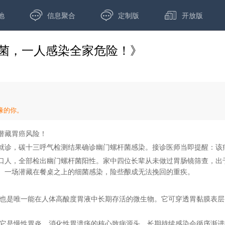



地
信息聚合
定制版
开放版
菌，一人感染全家危险！》
缘的你。
潜藏胃癌风险！
就诊，碳十三呼气检测结果确诊幽门螺杆菌感染。接诊医师当即提醒：该
口人，全部检出幽门螺杆菌阳性。家中四位长辈从未做过胃肠镜筛查，出
。一场潜藏在餐桌之上的细菌感染，险些酿成无法挽回的重疾。
，也是唯一能在人体高酸度胃液中长期存活的微生物。它可穿透胃黏膜表
，它是慢性胃炎、消化性胃溃疡的核心致病源头，长期持续感染会循序渐