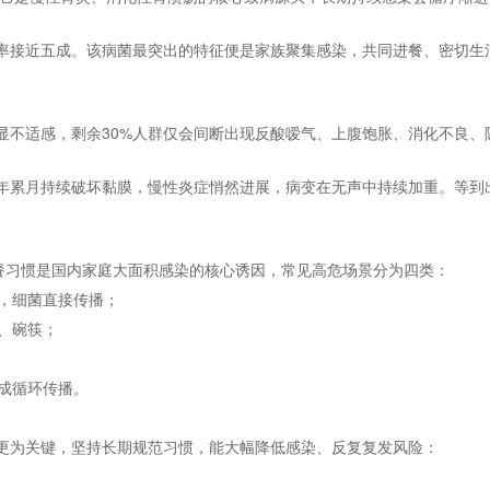
率接近五成。该病菌最突出的特征便是家族聚集感染，共同进餐、密切生
明显不适感，剩余30%人群仅会间断出现反酸嗳气、上腹饱胀、消化不良
年累月持续破坏黏膜，慢性炎症悄然进展，病变在无声中持续加重。等到
共餐习惯是国内家庭大面积感染的核心诱因，常见高危场景分为四类：
换，细菌直接传播；
杯、碗筷；
完成循环传播。
更为关键，坚持长期规范习惯，能大幅降低感染、反复复发风险：