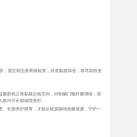
人群，需定期完善胃镜检查，排查黏膜病变，将早期癌变
益菌群抢占胃黏膜定植空间，抑制幽门螺杆菌增殖；搭
人群均可长期调理养护。
查、长期养护脾胃，才能从根源隔绝病菌侵袭，守护一