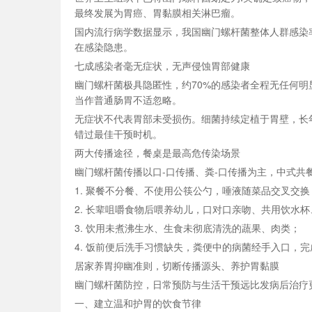
最终发展为胃癌、胃黏膜相关淋巴瘤。
国内流行病学数据显示，我国幽门螺杆菌整体人群感染
在感染隐患。
七成感染者毫无症状，无声侵蚀胃部健康
幽门螺杆菌极具隐匿性，约70%的感染者全程无任何
当作普通肠胃不适忽略。
无症状不代表胃部未受损伤。细菌持续定植于胃壁，长
错过最佳干预时机。
两大传播途径，餐桌是最高危传染场景
幽门螺杆菌传播以口-口传播、粪-口传播为主，中式
1. 聚餐不分餐、不使用公筷公勺，唾液随菜品交叉交
2. 长辈咀嚼食物后喂养幼儿，口对口亲吻、共用饮水
3. 饮用未煮沸生水、生食未彻底清洗的蔬果、肉类；
4. 饭前便后洗手习惯缺失，粪便中的病菌经手入口，
居家养胃抑幽准则，切断传播源头、养护胃黏膜
幽门螺杆菌防控，日常预防与生活干预远比发病后治疗
一、建立温和护胃的饮食节律