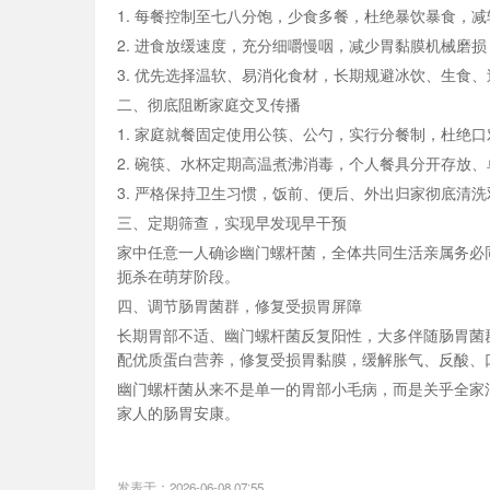
1. 每餐控制至七八分饱，少食多餐，杜绝暴饮暴食，
2. 进食放缓速度，充分细嚼慢咽，减少胃黏膜机械磨损
3. 优先选择温软、易消化食材，长期规避冰饮、生食
二、彻底阻断家庭交叉传播
1. 家庭就餐固定使用公筷、公勺，实行分餐制，杜绝
2. 碗筷、水杯定期高温煮沸消毒，个人餐具分开存放
3. 严格保持卫生习惯，饭前、便后、外出归家彻底清
三、定期筛查，实现早发现早干预
家中任意一人确诊幽门螺杆菌，全体共同生活亲属务必
扼杀在萌芽阶段。
四、调节肠胃菌群，修复受损胃屏障
长期胃部不适、幽门螺杆菌反复阳性，大多伴随肠胃菌
配优质蛋白营养，修复受损胃黏膜，缓解胀气、反酸、
幽门螺杆菌从来不是单一的胃部小毛病，而是关乎全家
家人的肠胃安康。
发表于：2026-06-08 07:55