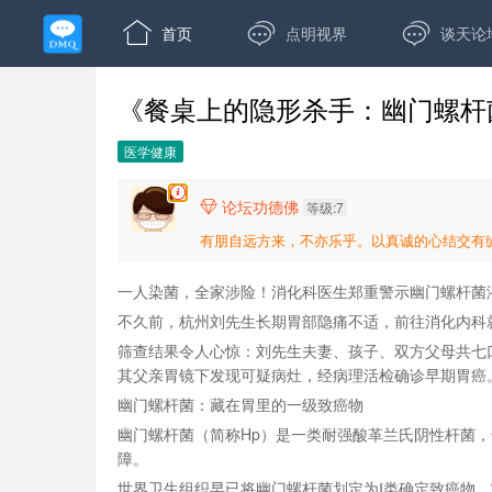



首页
点明视界
谈天论
《餐桌上的隐形杀手：幽门螺杆
医学健康
论坛功德佛

等级:7
有朋自远方来，不亦乐乎。以真诚的心结交有
一人染菌，全家涉险！消化科医生郑重警示幽门螺杆菌
不久前，杭州刘先生长期胃部隐痛不适，前往消化内科
筛查结果令人心惊：刘先生夫妻、孩子、双方父母共七
其父亲胃镜下发现可疑病灶，经病理活检确诊早期胃癌
幽门螺杆菌：藏在胃里的一级致癌物
幽门螺杆菌（简称Hp）是一类耐强酸革兰氏阴性杆菌
障。
世界卫生组织早已将幽门螺杆菌划定为Ⅰ类确定致癌物