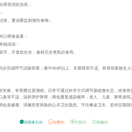
减轻胃部消化负荷；
；
、过辣、重油重盐刺激性食物；
口对口喂食孩童；
、单独清洗；
洗双手，不直饮生水，食材完全煮熟后食用。
同步完成呼气试验筛查；家中40岁以上、长期胃部不适、有胃癌家族史
群失衡，有害菌过度增殖。日常可通过科学方式调节肠道微生态，依靠有
口臭等不适，温和养护脾胃，降低重复感染概率，老人、儿童、脾胃虚弱
消化道健康、潜藏癌变风险的公共卫生隐患。守住餐桌卫生、坚持定期筛

回复楼主
(
5
)
点
赞(
0
)

打赏(
0
)

收藏(
0
)