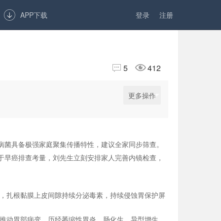

APP下载
登录
注册


5
412
更多操作
病菌具备极强家庭聚集传播特性，建议全家同步筛查。
于早癌排查考量，刘先生立刻安排家人完善内镜检查，
层，扎根黏膜上皮间隙持续分泌毒素，持续侵蚀胃保护屏
进推动胃部病变，历经萎缩性胃炎、肠化生、异型增生，