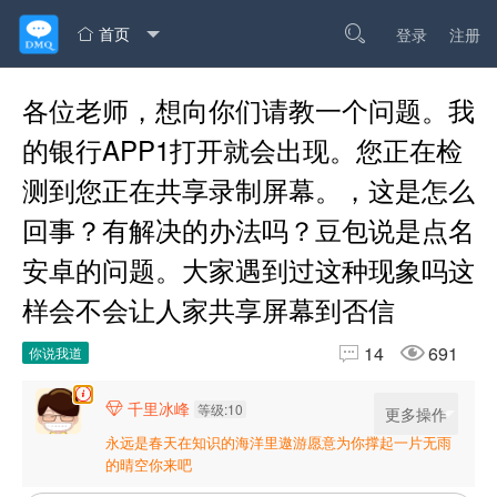
首页

登录
注册

各位老师，想向你们请教一个问题。我
的银行APP1打开就会出现。您正在检
测到您正在共享录制屏幕。，这是怎么
回事？有解决的办法吗？豆包说是点名
安卓的问题。大家遇到过这种现象吗这
样会不会让人家共享屏幕到否信


14
691
你说我道
千里冰峰

等级:10
更多操作
永远是春天在知识的海洋里遨游愿意为你撑起一片无雨
的晴空你来吧