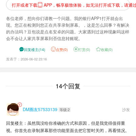
打开或者下载
APP，畅享极致体验，如无法打开或下载，请通

各位老师，想向你们请教一个问题。我的银行APP1打开就会出
现。您正在检测到您正在共享录制屏幕。，这是怎么回事？有解决
的办法吗？豆包说是点名安卓的问题。大家遇到过这种现象吗这样
会不会让人家共享屏幕到否信息转账呢。

回复楼主
(
14
)
点
赞(
0
)

打赏(
0
)

收藏(
0
)
发表于：2026-06-02 23:16
14个回复
DM圈友57533139
沙发
等级:2
回复楼主：虽然我没给你准确的方式和原因，但是我觉得值得重
视。你首先在录制屏幕那些功能里面去把它暂时关闭，再看情况。