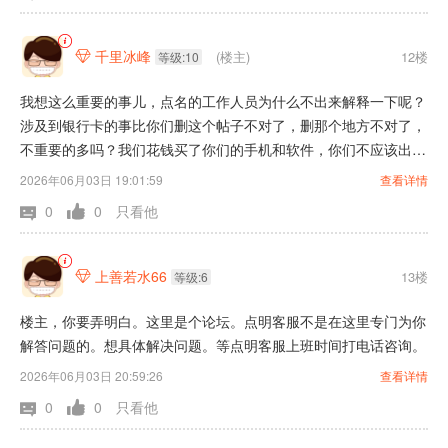
千里冰峰
(楼主)
12楼

等级:10
我想这么重要的事儿，点名的工作人员为什么不出来解释一下呢？
涉及到银行卡的事比你们删这个帖子不对了，删那个地方不对了，
不重要的多吗？我们花钱买了你们的手机和软件，你们不应该出来
解释吗，我认为你们在点名软件这方面你们是专家是有惊艳的到底
2026年06月03日 19:01:59
查看详情
是怎么回事？是真的是专家还是有经验，还是装腔作势。我遇到了
0
0
只看他
这样的事，其他的盲人会不会也遇到了？我想肯定有。还不止一
个。
上善若水66
13楼

等级:6
楼主，你要弄明白。这里是个论坛。点明客服不是在这里专门为你
解答问题的。想具体解决问题。等点明客服上班时间打电话咨询。
2026年06月03日 20:59:26
查看详情
0
0
只看他