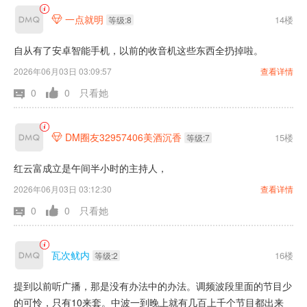
一点就明
14楼

等级:8
自从有了安卓智能手机，以前的收音机这些东西全扔掉啦。
2026年06月03日 03:09:57
查看详情
0
0
只看她
DM圈友32957406美酒沉香
15楼

等级:7
红云富成立是午间半小时的主持人，
2026年06月03日 03:12:30
查看详情
0
0
只看她
瓦次鱿内
16楼
等级:2
提到以前听广播，那是没有办法中的办法。调频波段里面的节目少
的可怜，只有10来套。中波一到晚上就有几百上千个节目都出来