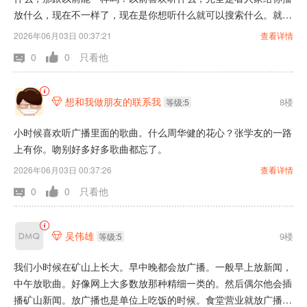
放什么，现在不一样了，现在是你想听什么就可以搜索什么。就跟
以前咱们用的那种收音机一样。以前用的收音机就是人家电台播放
2026年06月03日 00:37:21
查看详情
什么，我们听什么决定权。在人家你看现在什么收录机呀，什么网
0
0
只看他
络收音机啊，都是你搜索什么听什么。
想和我做朋友的联系我
8楼

等级:5
小时候喜欢听广播里面的歌曲。什么周华健的花心？张学友的一路
上有你。吻别好多好多歌曲都忘了。
2026年06月03日 00:37:26
查看详情
0
0
只看他
吴伟雄
9楼

等级:5
我们小时候在矿山上长大。早中晚都会放广播。一般早上放新闻，
中午放歌曲。好像网上大多数放那种精细一类的。然后偶尔他会插
播矿山新闻。放广播也是单位上吃饭的时候。食堂营业就放广播。