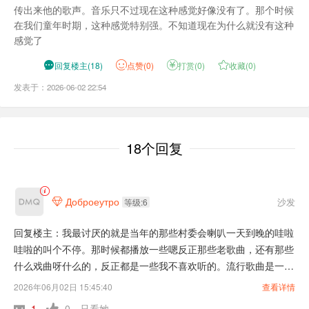
传出来他的歌声。音乐只不过现在这种感觉好像没有了。那个时候
在我们童年时期，这种感觉特别强。不知道现在为什么就没有这种
感觉了

回复楼主
(
18
)
点
赞(
0
)

打赏(
0
)

收藏(
0
)
发表于：2026-06-02 22:54
18个回复
Доброеутро
沙发

等级:6
回复楼主：我最讨厌的就是当年的那些村委会喇叭一天到晚的哇啦
哇啦的叫个不停。那时候都播放一些嗯反正那些老歌曲，还有那些
什么戏曲呀什么的，反正都是一些我不喜欢听的。流行歌曲是一首
也不放。
2026年06月02日 15:45:40
查看详情
1
0
只看她