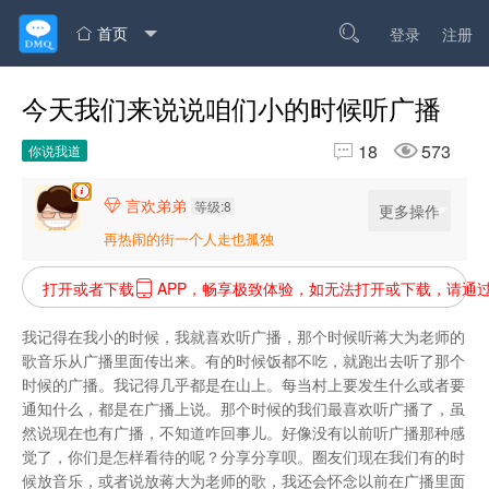
首页

登录
注册

今天我们来说说咱们小的时候听广播


18
573
你说我道
言欢弟弟

等级:8
更多操作
再热闹的街一个人走也孤独
打开或者下载
APP，畅享极致体验，如无法打开或下载，请通

我记得在我小的时候，我就喜欢听广播，那个时候听蒋大为老师的
歌音乐从广播里面传出来。有的时候饭都不吃，就跑出去听了那个
时候的广播。我记得几乎都是在山上。每当村上要发生什么或者要
通知什么，都是在广播上说。那个时候的我们最喜欢听广播了，虽
然说现在也有广播，不知道咋回事儿。好像没有以前听广播那种感
觉了，你们是怎样看待的呢？分享分享呗。圈友们现在我们有的时
候放音乐，或者说放蒋大为老师的歌，我还会怀念以前在广播里面