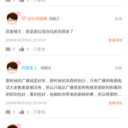
论坛功德佛
板凳

等级:7
回复楼主：那是因位现在玩的东西多了
2026年06月02日 22:33:41
查看详情
0
0
只看他
扶摇直上-
地板
等级:4
那时候的广播就是好听，那时候的东西特别少，只有广播和电视电
话大多数家庭都没有，所以只能从广播里面和电视里面听到和看到
的听到也好，看到也好，他都给你带来的新鲜的事，所以呀那时候
的什么广播和电视放出来的内容都很精彩那时候的演绎不像现在都
2026年06月02日 23:54:35
查看详情
很水，以前的东西都很真实就拿一首歌曲举个例子吧，以前那些人
0
0
只看他
唱歌可真好听，现在这歌这是只要会唱一点点，他能通过修音把那
首歌曲修的五花八门的反正说出来的歌曲不太好听，没有以前的真