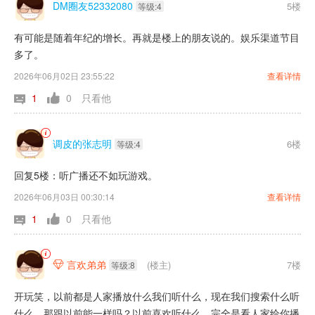
功夫，唱的好听，有情感
DM圈友52332080
5楼
等级:4
有可能是随着年纪的增长。再就是楼上的朋友说的。娱乐渠道节目
多了。
2026年06月02日 23:55:22
查看详情
1
0
只看他
调皮的张志明
6楼
等级:4
回复5楼：听广播还不如玩游戏。
2026年06月03日 00:30:14
查看详情
1
0
只看他
言欢弟弟
(楼主)
7楼

等级:8
开玩笑，以前都是人家播放什么我们听什么，现在我们搜索什么听
什么，那跟以前能一样吗？以前喜欢听什么，完全是看人家给你播