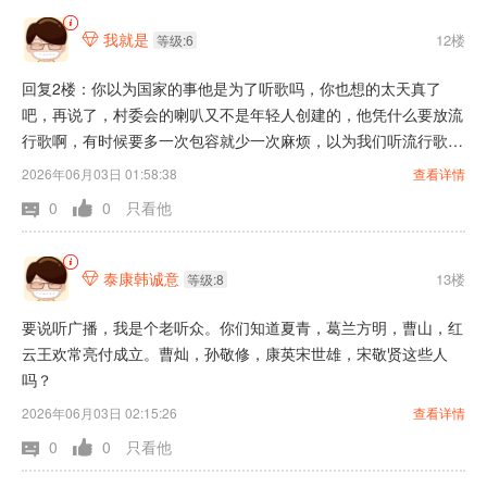
我就是
12楼

等级:6
回复2楼：你以为国家的事他是为了听歌吗，你也想的太天真了
吧，再说了，村委会的喇叭又不是年轻人创建的，他凭什么要放流
行歌啊，有时候要多一次包容就少一次麻烦，以为我们听流行歌人
家那些人就不烦吗，人家那些听见我们放流行歌感觉像是念经似
2026年06月03日 01:58:38
查看详情
的，这是人家不喜欢听流行歌的老人跟我说的，尤其有些歌曲是整
0
0
只看他
天巴拉巴拉的，之所以要多多理解才对，不然他不放出一首哀乐给
你听都算好了
泰康韩诚意
13楼

等级:8
要说听广播，我是个老听众。你们知道夏青，葛兰方明，曹山，红
云王欢常亮付成立。曹灿，孙敬修，康英宋世雄，宋敬贤这些人
吗？
2026年06月03日 02:15:26
查看详情
0
0
只看他