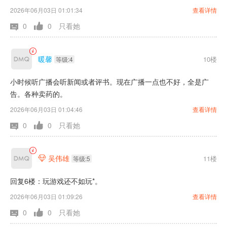
所以每当放广播的时候，上午工人们就拿着自己的碗筷去食堂打饭
2026年06月03日 01:01:34
查看详情
吃。在窗口排起长长的队伍。我们虽然是家属，偶尔也会到食堂去
0
0
只看她
打饭吃。
暖馨
10楼
等级:4
小时候听广播会听新闻或者评书。现在广播一点也不好，全是广
告。各种卖药的。
2026年06月03日 01:04:46
查看详情
0
0
只看她
吴伟雄
11楼

等级:5
回复6楼：玩游戏还不如玩*。
2026年06月03日 01:09:26
查看详情
0
0
只看她