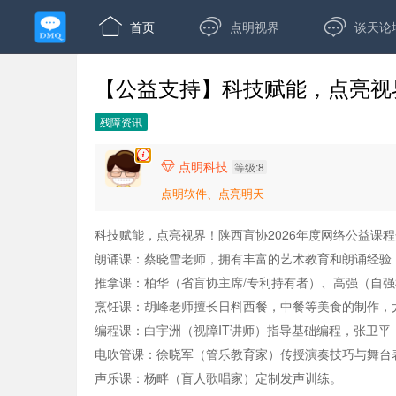



首页
点明视界
谈天论
【公益支持】科技赋能，点亮视
残障资讯
点明科技

等级:8
点明软件、点亮明天
科技赋能，点亮视界！陕西盲协2026年度网络公益课
朗诵课：蔡晓雪老师，拥有丰富的艺术教育和朗诵经验
推拿课：柏华（省盲协主席/专利持有者）、高强（自
烹饪课：胡峰老师擅长日料西餐，中餐等美食的制作，
编程课：白宇洲（视障IT讲师）指导基础编程，张卫平
电吹管课：徐晓军（管乐教育家）传授演奏技巧与舞台
声乐课：杨畔（盲人歌唱家）定制发声训练。