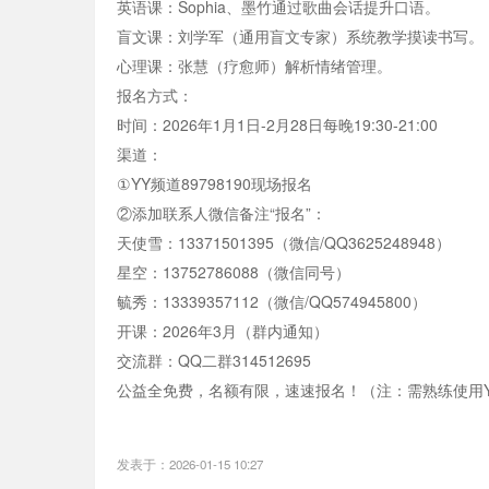
英语课：Sophia、墨竹通过歌曲会话提升口语。
盲文课：刘学军（通用盲文专家）系统教学摸读书写。
心理课：张慧（疗愈师）解析情绪管理。
报名方式：
时间：2026年1月1日-2月28日每晚19:30-21:00
渠道：
①YY频道89798190现场报名
②添加联系人微信备注“报名”：
天使雪：13371501395（微信/QQ3625248948）
星空：13752786088（微信同号）
毓秀：13339357112（微信/QQ574945800）
开课：2026年3月（群内通知）
交流群：QQ二群314512695
公益全免费，名额有限，速速报名！（注：需熟练使用
发表于：2026-01-15 10:27