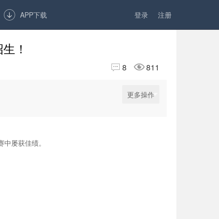

APP下载
登录
注册
招生！


8
811
更多操作
赛中屡获佳绩。