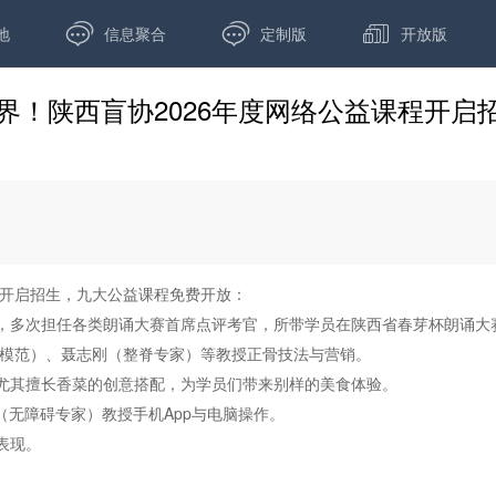



地
信息聚合
定制版
开放版
界！陕西盲协2026年度网络公益课程开启
程开启招生，九大公益课程免费开放：
，多次担任各类朗诵大赛首席点评考官，所带学员在陕西省春芽杯朗诵大
强模范）、聂志刚（整脊专家）等教授正骨技法与营销。
尤其擅长香菜的创意搭配，为学员们带来别样的美食体验。
（无障碍专家）教授手机App与电脑操作。
表现。