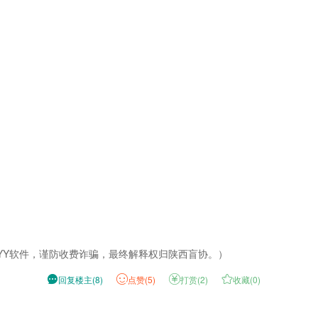
YY软件，谨防收费诈骗，最终解释权归陕西盲协。）

回复楼主
(
8
)
点
赞(
5
)

打赏(
2
)

收藏(
0
)