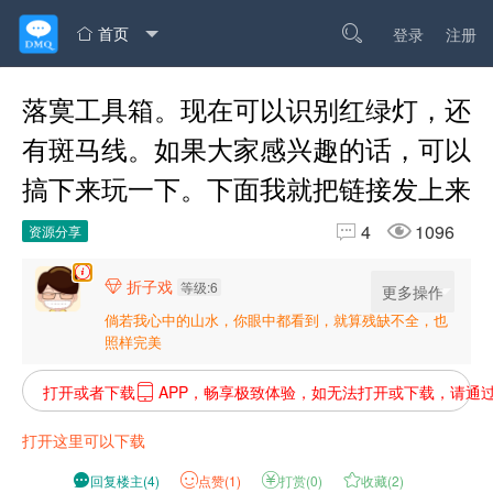
首页

登录
注册

落寞工具箱。现在可以识别红绿灯，还
有斑马线。如果大家感兴趣的话，可以
搞下来玩一下。下面我就把链接发上来


4
1096
资源分享
折子戏

等级:6
更多操作
倘若我心中的山水，你眼中都看到，就算残缺不全，也
照样完美
打开或者下载
APP，畅享极致体验，如无法打开或下载，请通

打开这里可以下载

回复楼主
(
4
)
点
赞(
1
)

打赏(
0
)

收藏(
2
)