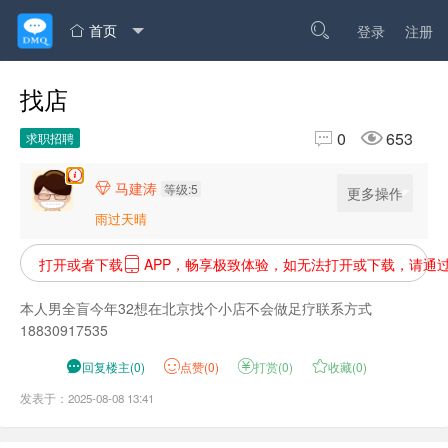
首页

登录
注册

找店


0
653
求职招聘
马建涛

等级:5
更多操作
雨过天晴
打开或者下载
APP，畅享极致体验，如无法打开或下载，请通

本人男全盲今年32想在北京找个小店不会做足疗联系方式
18830917535

回复楼主
(
0
)
点
赞(
0
)

打赏(
0
)

收藏(
0
)
发表于：2025-08-08 13:41