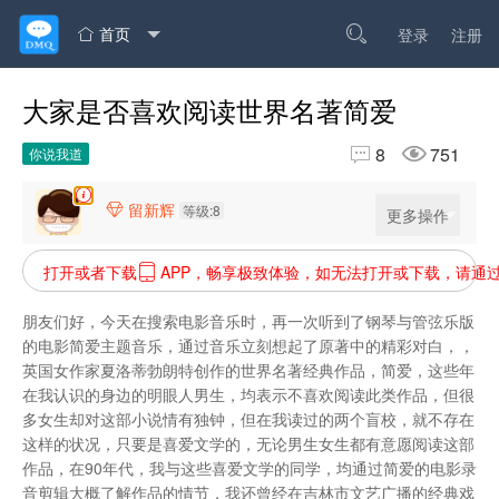
首页

登录
注册

大家是否喜欢阅读世界名著简爱


8
751
你说我道
留新辉

等级:8
更多操作
打开或者下载
APP，畅享极致体验，如无法打开或下载，请通

朋友们好，今天在搜索电影音乐时，再一次听到了钢琴与管弦乐版
的电影简爱主题音乐，通过音乐立刻想起了原著中的精彩对白，，
英国女作家夏洛蒂勃朗特创作的世界名著经典作品，简爱，这些年
在我认识的身边的明眼人男生，均表示不喜欢阅读此类作品，但很
多女生却对这部小说情有独钟，但在我读过的两个盲校，就不存在
这样的状况，只要是喜爱文学的，无论男生女生都有意愿阅读这部
作品，在90年代，我与这些喜爱文学的同学，均通过简爱的电影录
音剪辑大概了解作品的情节，我还曾经在吉林市文艺广播的经典戏