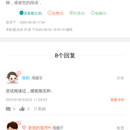
聊，感谢您的阅读，

回复楼主
(
8
)
点
赞(
3
)

打赏(
2
)

收藏(
0
)
发表于：2025-08-05 17:34
本帖最后由 作者 于2025-08-05 18:00:15 编辑
8个回复
洛枳
沙发
等级:3
尝试阅读过，感觉很压抑。
2025年08月05日 11:39:02
查看详情
0
0
只看她
渐渐的港湾H
板凳

等级:7