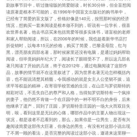
剧故事节目中，听过微缩版的简爱朗读，时长30分钟，但全盲想阅
读原著是根本不可能的，在1996年中国盲文出版社的购书单中，
已经有了简爱的盲文版了，价格好像是140元，按照那时候的经济
情况，想购买一套来阅读是根本做不到的，听说有一位学长，很喜
欢世界名著，他去书店买来包括简爱等很多实体书，请盲校的老师
和家人帮助阅读，所以，在2006年的时候，我也趁着新华书店打
折促销时，以每本15元的价格，购买了简爱，巴黎圣母院，红与
黑，漂亮朋友四部名著，那时候家里还没有电脑，是通过妈妈帮助
阅读，但毕竟妈妈年纪大了，阅读长了眼睛受不了，所以这几部名
著只阅读了开始的几张，终于在2012年，通过电脑阅读了这部作
品，故事的情节就不在这里叙述了，因为世界名著无论怎样概括内
容，也不能说清楚其精髓，令我感动的就是女主人公坚韧不拔，追
求平等权益的精神，在寄宿学校苦难的生活，在山庄与罗切斯特的
精彩对话，不丢失自己的尊严和人格，当得知罗切斯特有一个疯掉
的妻子，他仍然不肯做一个在庄园中的一种不明不白的身份，后来
他继承了遗产，回到了庄园，罗切斯特音庄园的一场大火而双目失
明，唉，看到这里是无比的心痛，哪部作品中的主要人物出现这一
状况，都是读者不忍看到的，那么，如果你是一位男生，是否有兴
趣阅读简爱这部伟大巨著，你身边的男生，有没有对这部小说出现
了不屑一顾的看法，是否完整的阅读过这部小说，邀请来这里聊一