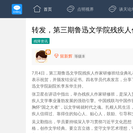



首页
点明视界
谈天论
转发，第三期鲁迅文学院残疾人
残障资讯
留新辉

等级:8
7月4日，第三期鲁迅文学院残疾人作家研修班结业典
表示祝贺，并颁发结业证书。四名学员代表发言，分享
迅文学院副院长李东华主持。
张卫星在讲话中指出，举办残疾人作家研修班，是深入
疾人文学事业蓬勃发展的强劲引擎。中国残联与中国作
胸怀“国之大者”，以文学铸就时代之魂。扎根人民生
疾人信得过、靠得住的知心人、贴心人，鼓励、引导和
吴义勤指出，学员要持续深入学习贯彻习近平文化思想
格，创作文学经典。要立言立德，坚守文学艺术理想，