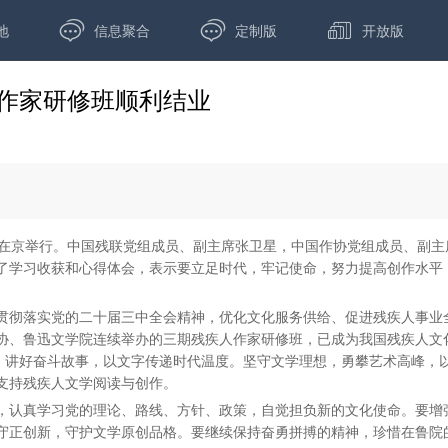



地
信息聚合
定制版
开放版
作家研修班顺利结业
礼在京举行。中国残联党组成员、副主席张卫星，中国作协党组成员、副
了学习收获和心得体会，表示要立足时代，牢记使命，努力提高创作水平
贯彻落实党的二十届三中全会精神，优化文化服务供给、促进残疾人事业
协、鲁迅文学院连续举办的三期残疾人作家研修班，已成为我国残疾人文
活，讲好奋斗故事，以文字传递时代温度。坚守文学理想，勇攀艺术高峰，
支持残疾人文学阅读与创作。
，认真学习党的理论、路线、方针、政策，自觉担负新的文化使命。要增
守正创新，守护文学原创品格。要继续保持奋勇拼搏的精神，珍惜在鲁院