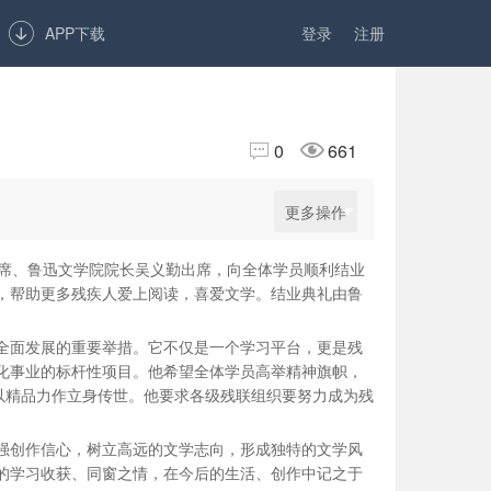

APP下载
登录
注册


0
661
更多操作
主席、鲁迅文学院院长吴义勤出席，向全体学员顺利结业
，帮助更多残疾人爱上阅读，喜爱文学。结业典礼由鲁
全面发展的重要举措。它不仅是一个学习平台，更是残
化事业的标杆性项目。他希望全体学员高举精神旗帜，
以精品力作立身传世。他要求各级残联组织要努力成为残
强创作信心，树立高远的文学志向，形成独特的文学风
的学习收获、同窗之情，在今后的生活、创作中记之于