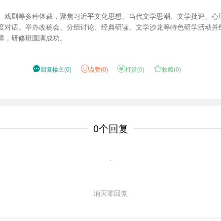
、戏剧等多种体裁，聚焦习近平文化思想、当代文学思潮、文学批评、心
度对话。举办改稿会、分组讨论、经典研读、文学沙龙等特色研学活动并
障，研修班圆满成功。

回复楼主
(
0
)
点
赞(
0
)

打赏(
0
)

收藏(
0
)
0个回复
消灭零回复