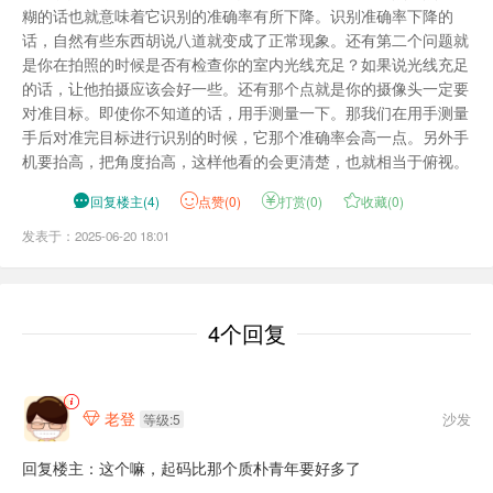
糊的话也就意味着它识别的准确率有所下降。识别准确率下降的
话，自然有些东西胡说八道就变成了正常现象。还有第二个问题就
是你在拍照的时候是否有检查你的室内光线充足？如果说光线充足
的话，让他拍摄应该会好一些。还有那个点就是你的摄像头一定要
对准目标。即使你不知道的话，用手测量一下。那我们在用手测量
手后对准完目标进行识别的时候，它那个准确率会高一点。另外手
机要抬高，把角度抬高，这样他看的会更清楚，也就相当于俯视。

回复楼主
(
4
)
点
赞(
0
)

打赏(
0
)

收藏(
0
)
发表于：2025-06-20 18:01
4个回复
老登
沙发

等级:5
回复楼主：这个嘛，起码比那个质朴青年要好多了