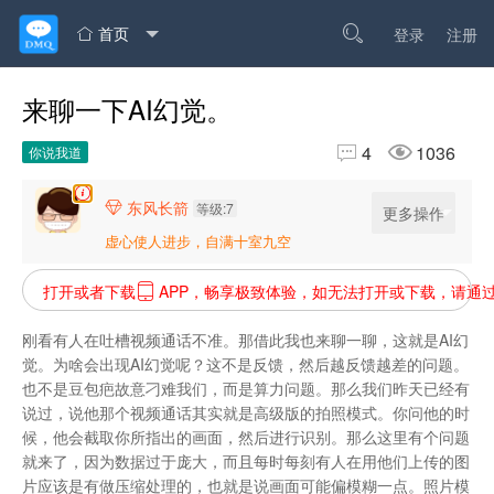
首页

登录
注册

来聊一下AI幻觉。


4
1036
你说我道
东风长箭

等级:7
更多操作
虚心使人进步，自满十室九空
打开或者下载
APP，畅享极致体验，如无法打开或下载，请通

刚看有人在吐槽视频通话不准。那借此我也来聊一聊，这就是AI幻
觉。为啥会出现AI幻觉呢？这不是反馈，然后越反馈越差的问题。
也不是豆包疤故意刁难我们，而是算力问题。那么我们昨天已经有
说过，说他那个视频通话其实就是高级版的拍照模式。你问他的时
候，他会截取你所指出的画面，然后进行识别。那么这里有个问题
就来了，因为数据过于庞大，而且每时每刻有人在用他们上传的图
片应该是有做压缩处理的，也就是说画面可能偏模糊一点。照片模