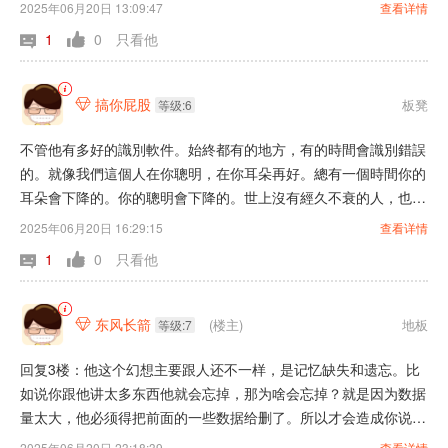
2025年06月20日 13:09:47
查看详情
1
0
只看他
搞你屁股
板凳

等级:6
不管他有多好的識別軟件。始終都有的地方，有的時間會識別錯誤
的。就像我們這個人在你聰明，在你耳朵再好。總有一個時間你的
耳朵會下降的。你的聰明會下降的。世上沒有經久不衰的人，也沒
有經久不摔的機械化。或者識別軟件。就像有的男的女的，他們提
2025年06月20日 16:29:15
查看详情
出來的幻想。要求永遠不會老。一般像這種事呢，像這種人呢一般
1
0
只看他
都是畢竟在少數。絕大部分再有要求又達不到這個本事。
东风长箭
(楼主)
地板

等级:7
回复3楼：他这个幻想主要跟人还不一样，是记忆缺失和遗忘。比
如说你跟他讲太多东西他就会忘掉，那为啥会忘掉？就是因为数据
量太大，他必须得把前面的一些数据给删了。所以才会造成你说太
多，他会出现记忆缺失，很遗忘的问题。我们在表达的时候必须得
2025年06月20日 23:18:39
查看详情