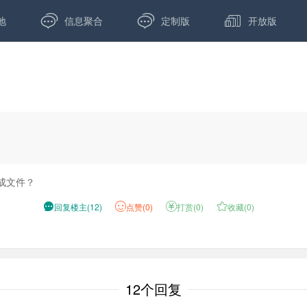



地
信息聚合
定制版
开放版
成文件？

回复楼主
(
12
)
点
赞(
0
)

打赏(
0
)

收藏(
0
)
12个回复