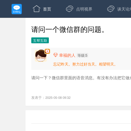



首页
点明视界
谈天论
请问一个微信群的问题。
互帮互助
幸福的人

等级:5
忘记昨天。努力过好当天。相望明天。
请问一下？微信群里面的语音消息。有没有办法把它做
发表于：2025-05-08 09:32