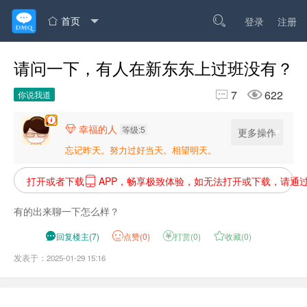
首页

登录
注册

请问一下，有人在新东东上过班没有？


7
622
你说我道
幸福的人

等级:5
更多操作
忘记昨天。努力过好当天。相望明天。
打开或者下载
APP，畅享极致体验，如无法打开或下载，请通

有的出来聊一下怎么样？

回复楼主
(
7
)
点
赞(
0
)

打赏(
0
)

收藏(
0
)
发表于：2025-01-29 15:16