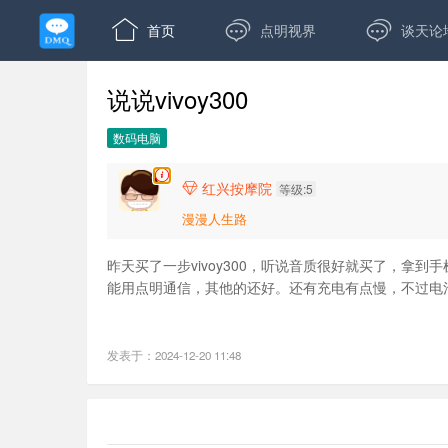



首页
点明视界
谈天论
说说vivoy300
数码电脑
红兴按摩院

等级:5
漫漫人生路
昨天买了一步vivoy300，听说音质很好就买了，
能用点明通信，其他的还好。还有充电有点慢，不过电
发表于：2024-12-20 11:48