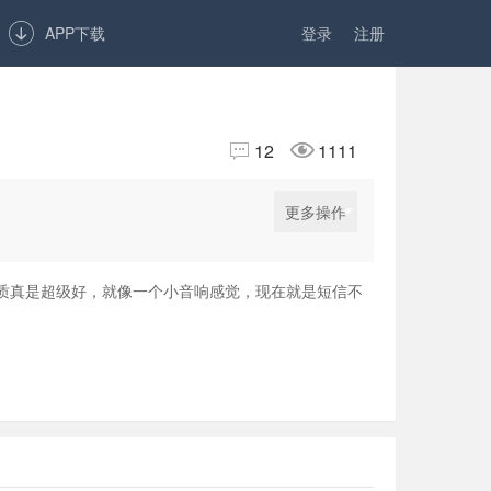

APP下载
登录
注册


12
1111
更多操作
音质真是超级好，就像一个小音响感觉，现在就是短信不