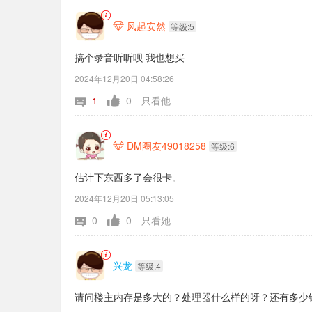
风起安然

等级:5
搞个录音听听呗 我也想买
2024年12月20日 04:58:26
1
0
只看他
DM圈友49018258

等级:6
估计下东西多了会很卡。
2024年12月20日 05:13:05
0
0
只看她
兴龙
等级:4
请问楼主内存是多大的？处理器什么样的呀？还有多少