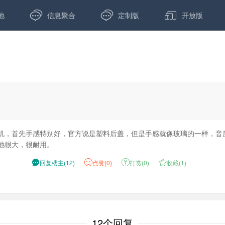



地
信息聚合
定制版
开放版
拿到手机，首先手感特别好，官方说是塑料后盖，但是手感就像玻璃的一样，
池很大，很耐用。

回复楼主
(
12
)
点
赞(
0
)

打赏(
0
)

收藏(
1
)
12个回复