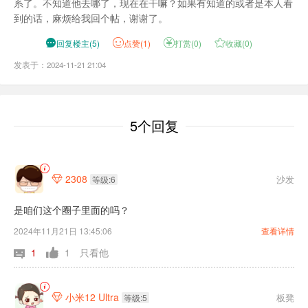
系了。不知道他去哪了，现在在干嘛？如果有知道的或者是本人看
到的话，麻烦给我回个帖，谢谢了。

回复楼主
(
5
)
点
赞(
1
)

打赏(
0
)

收藏(
0
)
发表于：2024-11-21 21:04
5个回复
2308
沙发

等级:6
是咱们这个圈子里面的吗？
2024年11月21日 13:45:06
查看详情
1
1
只看他
小米12 Ultra
板凳

等级:5