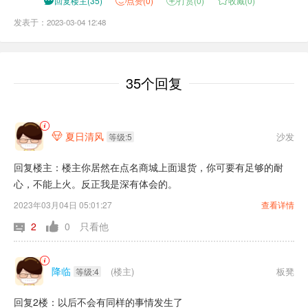

回复楼主
(
35
)
点
赞(
0
)

打赏(
0
)

收藏(
0
)
发表于：2023-03-04 12:48
35个回复
夏日清风
沙发

等级:5
回复楼主：楼主你居然在点名商城上面退货，你可要有足够的耐
心，不能上火。反正我是深有体会的。
2023年03月04日 05:01:27
查看详情
2
0
只看他
降临
(楼主)
板凳
等级:4
回复2楼：以后不会有同样的事情发生了