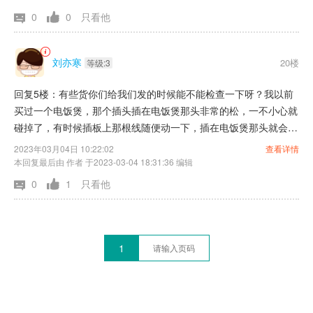
0
0
只看他
刘亦寒
20楼
等级:3
回复5楼：有些货你们给我们发的时候能不能检查一下呀？我以前
买过一个电饭煲，那个插头插在电饭煲那头非常的松，一不小心就
碰掉了，有时候插板上那根线随便动一下，插在电饭煲那头就会滋
滋滋的想，像那个电棍一样，你说问题也不是什么大问题，但是这
2023年03月04日 10:22:02
查看详情
么小个问题你们都注意不到，厨房里我家那个插线板是共用的，有
本回复最后由 作者 于2023-03-04 18:31:36 编辑
时候电饭煲和电磁炉会同时使用，但有时候那个电饭煲一不小心动
0
1
只看他
了那根线那个电饭煲就断电了，菜都做好了，电饭煲里面的米还是
刚泡的状态，当时还以为是电饭煲坏了，结果拉了一下那根线插在
电饭煲那头，就会吱吱吱的响，轻轻一拉就掉了，后面我才发现是
插在电饭煲那头太松了点
1