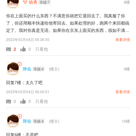
杨勇
8楼

等级:7
你在上面买的什么东西？不满意你就把它退回去了。我真服了你
了，你还用顺丰快递给他寄回去。如果处理的好，跑两个来回都搞
定了。我对你真是无语。如果你在京东上面买的东西，假如不满意
的话。反正不超过一个礼拜就能把钱返还给你。我呢，在这里也不
2023年03月04日 05:36:50
查看详情
是帮谁说话。以前我在广州爱奉者。里面买了一个听书机。那个时
2
0
只看他
候没小心把水倒在上面了。结果寄过去维修，差不多搞了20多天才
给我寄回来。最后应该是有人去反映过吧。第2次我寄了一个收音
机过去维修。他就没有超过10天就给我寄回来了。
降临
(楼主)
9楼
等级:4
回复7楼：太久了吧
2023年03月04日 06:00:51
查看详情
0
0
只看他
降临
(楼主)
10楼
等级:4
回复6楼：不是吧