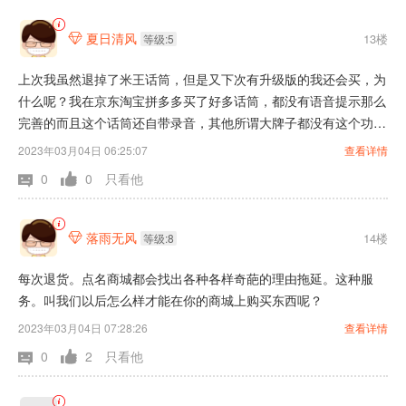
夏日清风
13楼

等级:5
上次我虽然退掉了米王话筒，但是又下次有升级版的我还会买，为
什么呢？我在京东淘宝拼多多买了好多话筒，都没有语音提示那么
完善的而且这个话筒还自带录音，其他所谓大牌子都没有这个功
能，要通过手机录音的。这个第1代的缺点就是声音大了就会失
2023年03月04日 06:25:07
查看详情
真，有点明显。
0
0
只看他
落雨无风
14楼

等级:8
每次退货。点名商城都会找出各种各样奇葩的理由拖延。这种服
务。叫我们以后怎么样才能在你的商城上购买东西呢？
2023年03月04日 07:28:26
查看详情
0
2
只看他